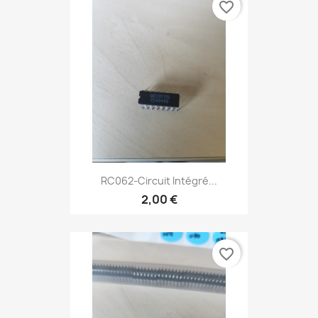
favorite_border
RC062-Circuit Intégré...
2,00 €
favorite_border