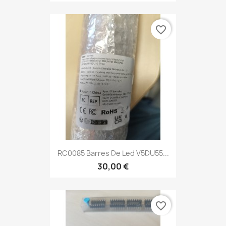
favorite_border
RC0085 Barres De Led V5DU55...
30,00 €
favorite_border