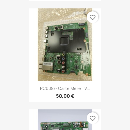
favorite_border
RC0087- Carte Mère TV...
50,00 €
favorite_border