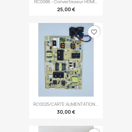
RC0086 - Convertisseur HDMI...
25,00 €
favorite_border
RC0025/CARTE ALIMENTATION...
30,00 €