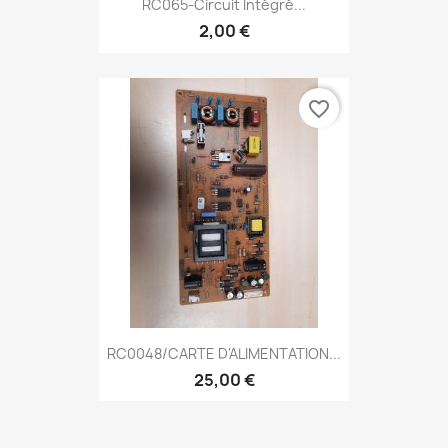
RC065-Circuit Intégré...
2,00 €
favorite_border
RC0048/CARTE D'ALIMENTATION...
25,00 €