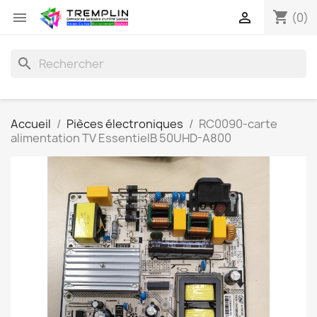
shopping_cart


(0)
search
Accueil
Pièces électroniques
RC0090-carte
alimentation TV EssentielB 50UHD-A800