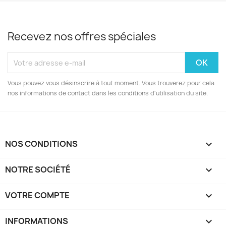
Recevez nos offres spéciales
Vous pouvez vous désinscrire à tout moment. Vous trouverez pour cela
nos informations de contact dans les conditions d'utilisation du site.
NOS CONDITIONS

NOTRE SOCIÉTÉ

VOTRE COMPTE

INFORMATIONS
keyboard_arrow_down