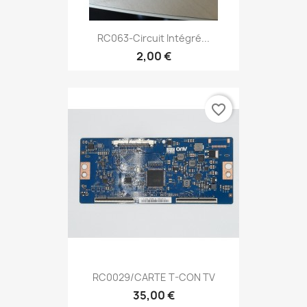
RC063-Circuit Intégré...
2,00 €
favorite_border
RC0029/CARTE T-CON TV
35,00 €