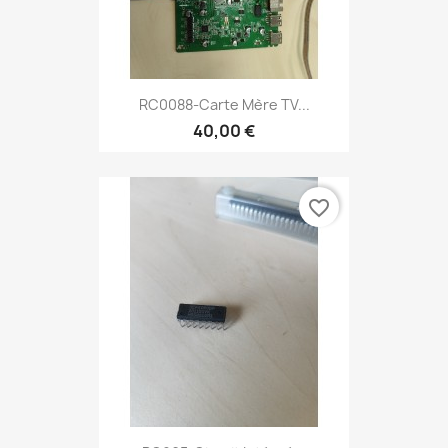
RC0088-Carte Mère TV...
40,00 €
favorite_border