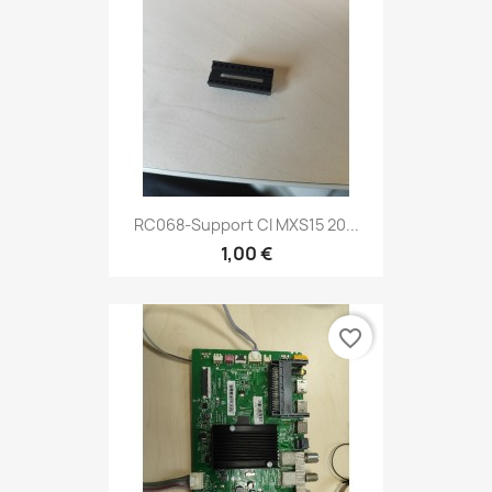
RC068-Support CI MXS15 20...
1,00 €
favorite_border