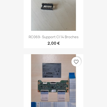
RC069- Support CI 14 Broches
2,00 €
favorite_border