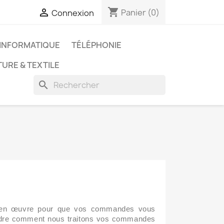
shopping_cart

Panier
(0)
Connexion
INFORMATIQUE
TÉLÉPHONIE
URE & TEXTILE
search
ut en œuvre pour que vos commandes vous
prendre comment nous traitons vos commandes