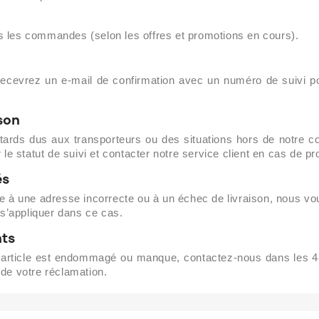
tes les commandes (selon les offres et promotions en cours).
cevrez un e-mail de confirmation avec un numéro de suivi po
son
ds dus aux transporteurs ou des situations hors de notre con
ier le statut de suivi et contacter notre service client en cas de p
és
uite à une adresse incorrecte ou à un échec de livraison, nous v
 s’appliquer dans ce cas.
nts
 un article est endommagé ou manque, contactez-nous dans les 48
de votre réclamation.