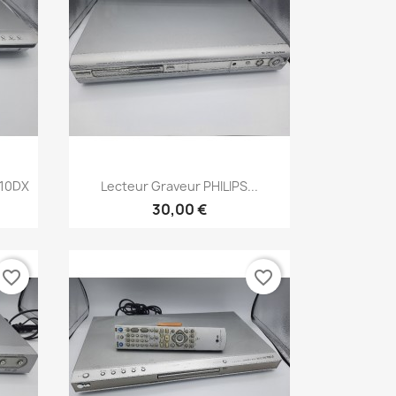
Aperçu rapide

810DX
Lecteur Graveur PHILIPS...
30,00 €
favorite_border
favorite_border