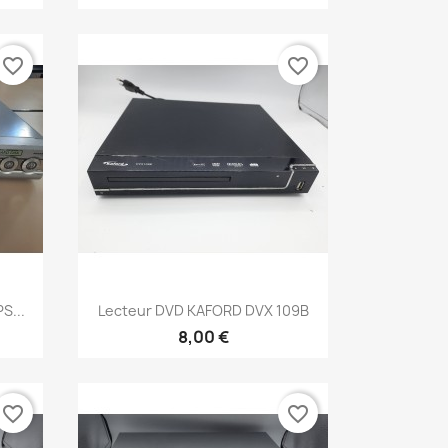
favorite_border
favorite_border
Aperçu rapide

S...
Lecteur DVD KAFORD DVX 109B
8,00 €
favorite_border
favorite_border