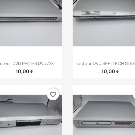
Aperçu rapide
Aperçu rapide


cteur DVD PHILIPS DVD728
Lecteur DVD SEELTECH SL5
10,00 €
10,00 €
favorite_border