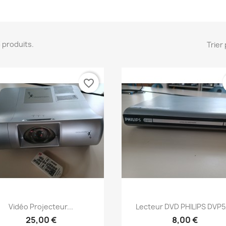
33 produits.
Trier 
favorite_border
Aperçu rapide
Aperçu rapide


Vidéo Projecteur...
Lecteur DVD PHILIPS DVP
25,00 €
8,00 €