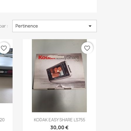

par :
Pertinence
favorite_border
favorite_border
Aperçu rapide

520
KODAK EASY SHARE LS755
30,00 €