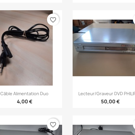
favorite_border
Aperçu rapide
Aperçu rapide


Câble Alimentation Duo
Lecteur/graveur DVD PHILIP
4,00 €
50,00 €
favorite_border