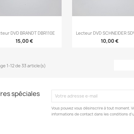
Aperçu rapide
Aperçu rapide


cteur DVD BRANDT DBR110E
Lecteur DVD SCHNEIDER SD
15,00 €
10,00 €
ge 1-12 de 33 article(s)
res spéciales
Vous pouvez vous désinscrire à tout moment. V
informations de contact dans les conditions d'ut