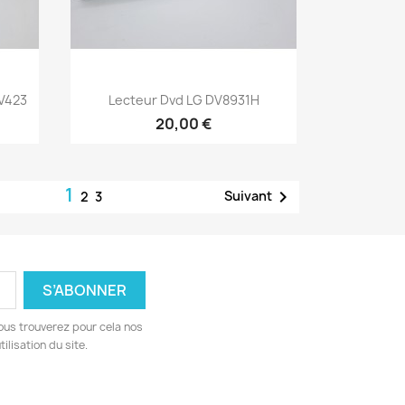
Aperçu rapide

V423
Lecteur Dvd LG DV8931H
20,00 €
1

Suivant
2
3
ous trouverez pour cela nos
ilisation du site.