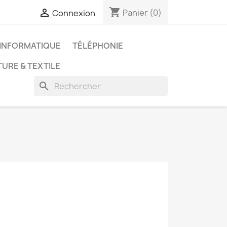
shopping_cart

Panier
(0)
Connexion
INFORMATIQUE
TÉLÉPHONIE
URE & TEXTILE
search