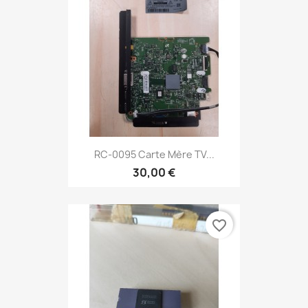
RC-0095 Carte Mère TV...
30,00 €
favorite_border