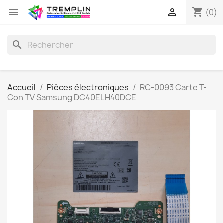
shopping_cart


(0)
search
Accueil
Pièces électroniques
RC-0093 Carte T-
Con TV Samsung DC40ELH40DCE