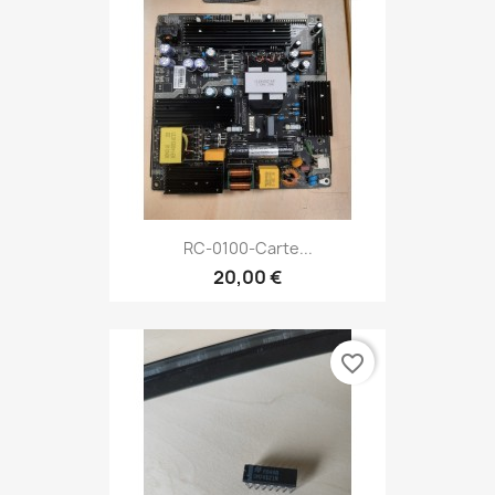
RC-0100-Carte...
20,00 €
favorite_border