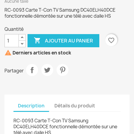
Aucune taxe
RC-0093 Carte T-Con TV Samsung DC40ELH40DCE
fonctionnelle démontée sur une télé avec dalle HS
Quantité

favorite_border
AJOUTER AU PANIER

Derniers articles en stock
Partager
Description
Détails du produit
RC-0093 Carte T-Con TV Samsung
DC40ELH40DCE fonctionnelle démontée sur une
télé avec dalle HS