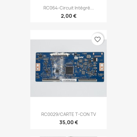
RC064-Circuit Intégré...
2,00 €
favorite_border
RC0029/CARTE T-CON TV
35,00 €