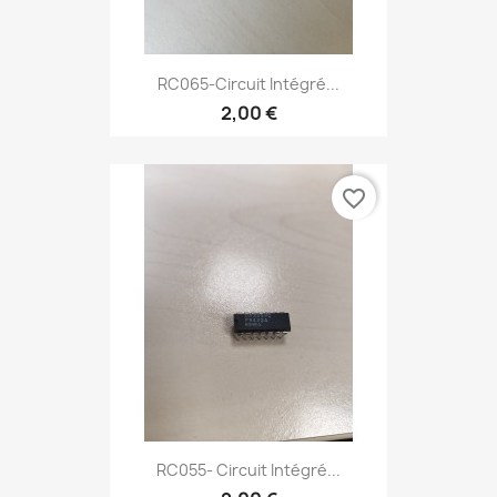
RC065-Circuit Intégré...
2,00 €
favorite_border
RC055- Circuit Intégré...