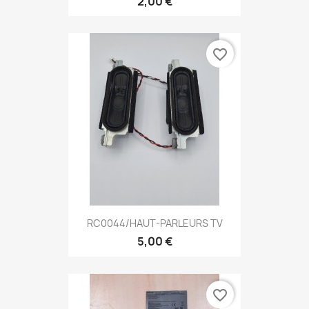
2,00 €
favorite_border
RC0044/HAUT-PARLEURS TV
5,00 €
favorite_border