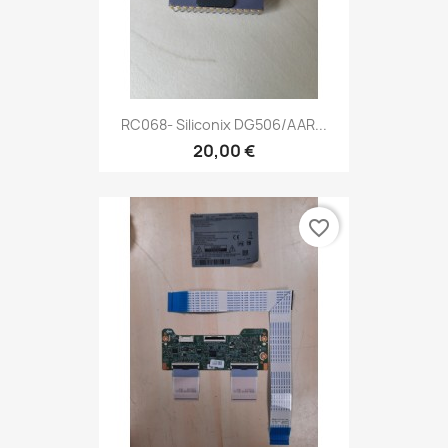
RC068- Siliconix DG506/AAR...
20,00 €
favorite_border