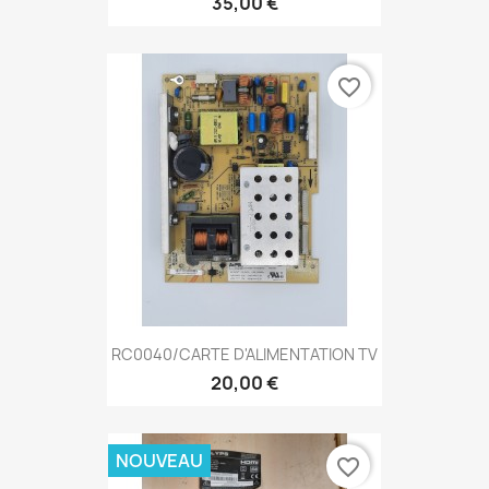
35,00 €
favorite_border
RC0040/CARTE D'ALIMENTATION TV
20,00 €
NOUVEAU
favorite_border