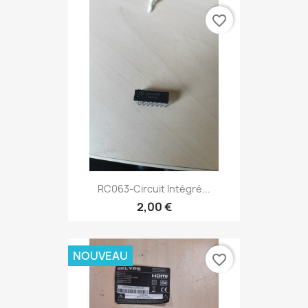
favorite_border
RC063-Circuit Intégré...
2,00 €
NOUVEAU
favorite_border